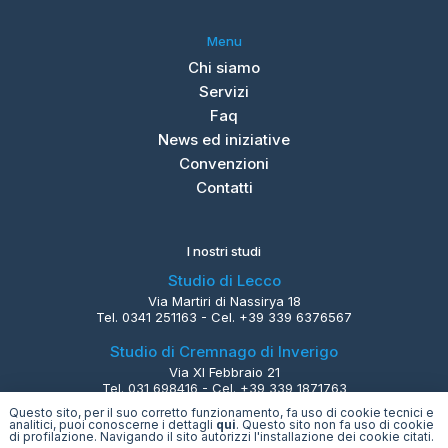
Menu
Chi siamo
Servizi
Faq
News ed iniziative
Convenzioni
Contatti
I nostri studi
Studio di Lecco
Via Martiri di Nassirya 18
Tel. 0341 251163 - Cel. +39 339 6376567
Studio di Cremnago di Inverigo
Via XI Febbraio 21
Tel. 031 698416 - Cel. +39 339 1871763
Questo sito, per il suo corretto funzionamento, fa uso di cookie tecnici e
analitici, puoi conoscerne i dettagli
qui
. Questo sito non fa uso di cookie
di profilazione. Navigando il sito autorizzi l'installazione dei cookie citati.